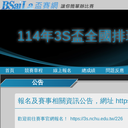
114年3S盃全國
首頁
競賽章程
線上報名
總成績
問題反應
公告
報名及賽事相關資訊公告，網址 https://3s
歡迎前往賽事官網報名！ https://3s.nchu.edu.tw/226