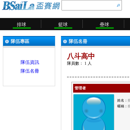
排球
籃球
壘球
隊伍專區
隊伍名冊
八斗高中
隊伍資訊
隊員數： 1 人
隊伍名冊
管理者
姓名：
暱稱：