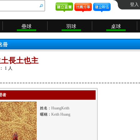
登入
壘球
羽球
桌球
名冊
生土長土也主
 1 人
理者
姓名：
HuangKeith
暱稱：
Keith Huang