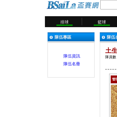
排球
籃球
隊伍專區
隊伍
土
隊伍資訊
隊員數：
隊伍名冊
管