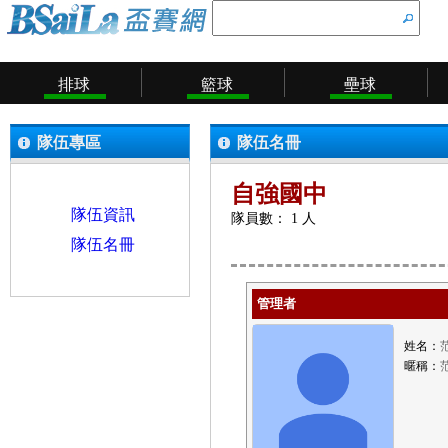
排球
籃球
壘球
隊伍專區
隊伍名冊
自強國中
隊伍資訊
隊員數： 1 人
隊伍名冊
管理者
姓名：
暱稱：