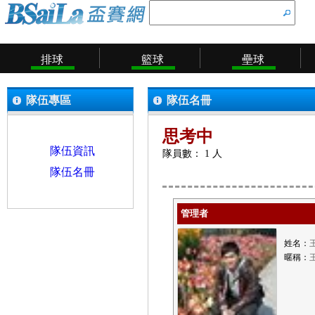
排球
籃球
壘球
隊伍專區
隊伍名冊
思考中
隊伍資訊
隊員數： 1 人
隊伍名冊
管理者
姓名：
暱稱：