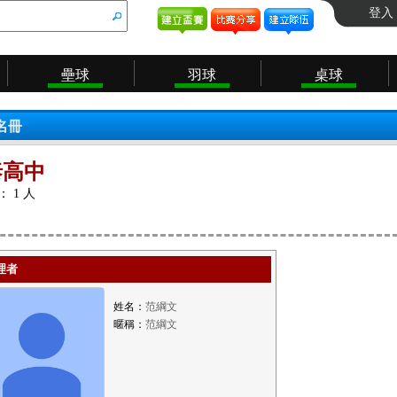
登入
壘球
羽球
桌球
名冊
泰高中
 1 人
理者
姓名：
范綱文
暱稱：
范綱文