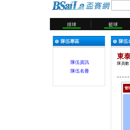
排球
籃球
隊伍專區
隊伍
東
隊伍資訊
隊員數：
隊伍名冊
管