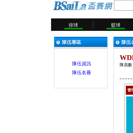
排球
籃球
隊伍專區
隊伍
WD
隊伍資訊
隊員數：
隊伍名冊
管