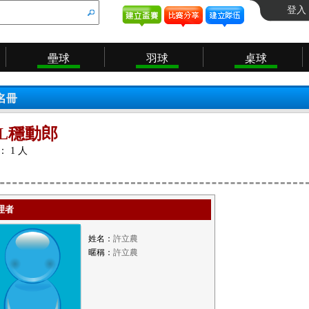
登入
壘球
羽球
桌球
名冊
L穩動郎
 1 人
理者
姓名：
許立農
暱稱：
許立農