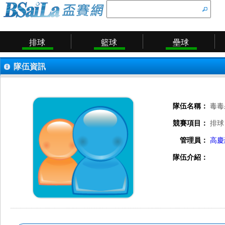
排球
籃球
壘球
隊伍資訊
隊伍名稱：
毒毒
競賽項目：
排球
管理員：
高慶
隊伍介紹：