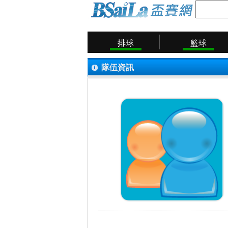
排球
籃球
隊伍資訊