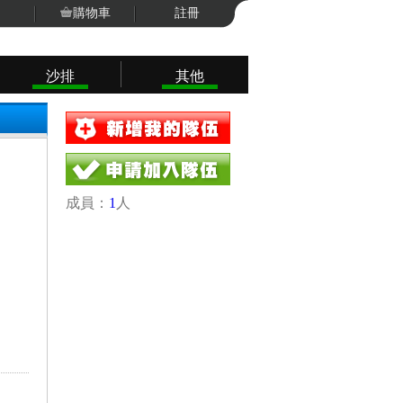
購物車
註冊
沙排
其他
成員：
1
人