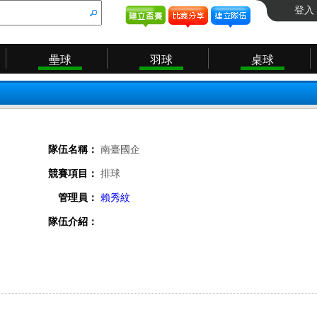
登入
壘球
羽球
桌球
隊伍名稱：
南臺國企
競賽項目：
排球
管理員：
賴秀紋
隊伍介紹：