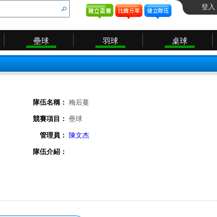
登入
壘球
羽球
桌球
隊伍名稱：
梅后蔓
競賽項目：
壘球
管理員：
陳文杰
隊伍介紹：