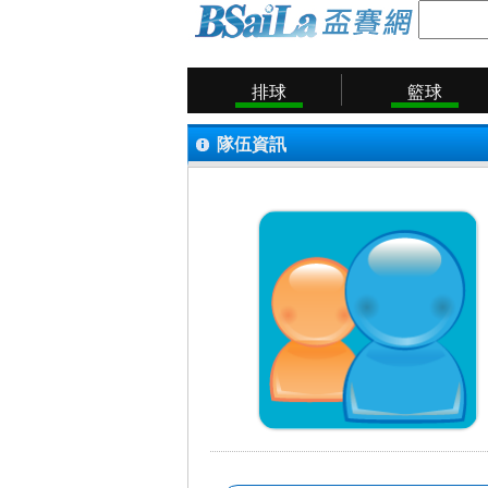
排球
籃球
隊伍資訊