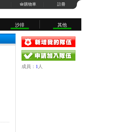
購物車
註冊
沙排
其他
成員：
1
人