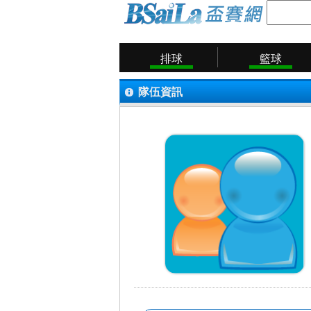
排球
籃球
隊伍資訊