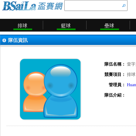
排球
籃球
壘球
隊伍資訊
隊伍名稱：
壹字
競賽項目：
排球
管理員：
Huan
隊伍介紹：