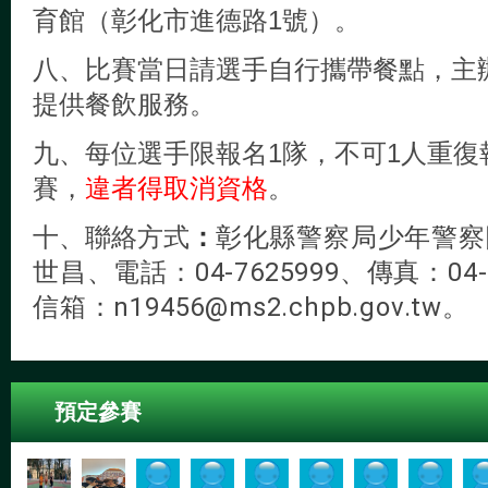
育館（彰化市進德路1號）。
八、比賽當日請選手自行攜帶餐點，主
提供餐飲服務。
九、每位選手限報名1隊，不可1人重復
賽，
違者得取消資格
。
十、聯絡方式
：
彰化縣警察局
少年警察
世昌、
電話：04-7625999、傳真：04-
信箱：n19456@ms2.chpb.gov.tw。
預定參賽