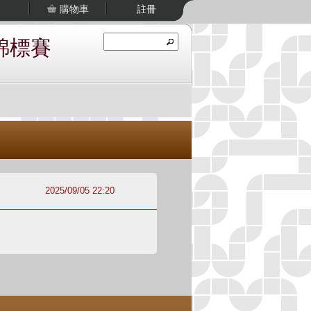
購物車
註冊
錦標賽
2025/09/05 22:20