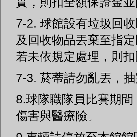
實，則扣全額保證金並酌
7-2. 球館設有垃圾
及回收物品丟棄至指定
若未依規定處理，則扣
7-3. 菸蒂請勿亂丟
8.球隊職隊員比賽期
傷害與醫療險。