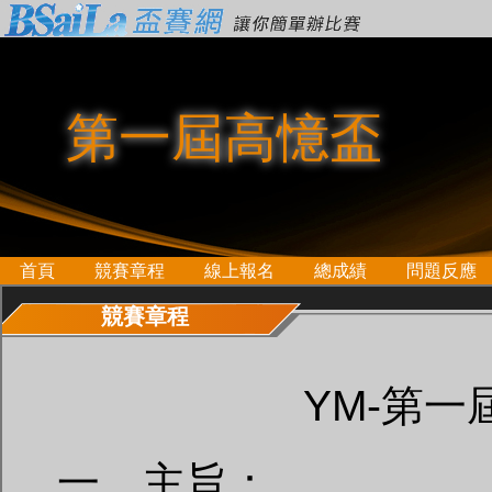
第一屆高憶盃
首頁
競賽章程
線上報名
總成績
問題反應
競賽章程
YM-第一
一、主旨：