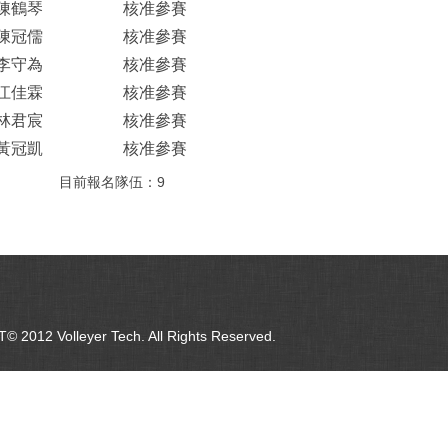
陳鶴琴
核准參賽
陳冠儒
核准參賽
李守為
核准參賽
江佳霖
核准參賽
林君宸
核准參賽
黃冠凱
核准參賽
目前報名隊伍：9
2012 Volleyer Tech. All Rights Reserved.