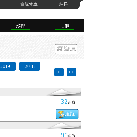
購物車
註冊
沙排
其他
張貼訊息
2019
2018
>
>>
32
追蹤
追蹤
96
追蹤