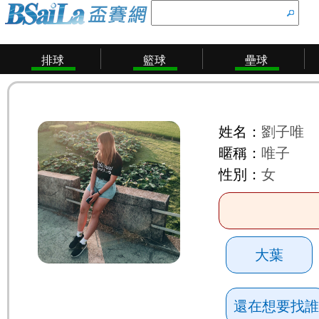
排球
籃球
壘球
姓名：
劉子唯
暱稱：
唯子
性別：
女
大葉
還在想要找誰