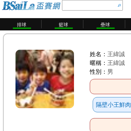
排球
籃球
壘球
姓名：
王緯誠
暱稱：
王緯誠
性別：
男
隔壁小王鮮肉