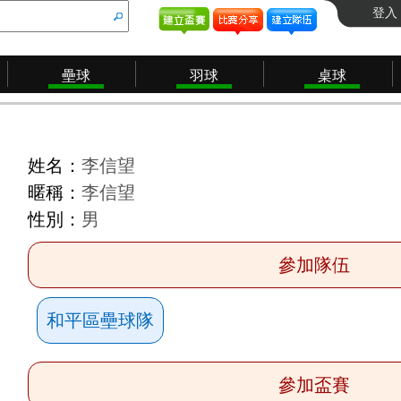
登入
壘球
羽球
桌球
姓名：
李信望
暱稱：
李信望
性別：
男
參加隊伍
和平區壘球隊
參加盃賽