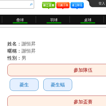
登入
壘球
羽球
桌球
姓名：
謝恒昇
暱稱：
謝恒昇
性別：
男
參加隊伍
菱生
菱生蝠
參加盃賽