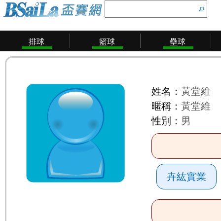
排球
籃球
壘球
姓名：
黃堂維
暱稱：
黃堂維
性別：
男
卉紘實業