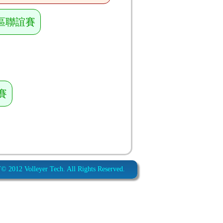
區聯誼賽
賽
012 Volleyer Tech. All Rights Reserved.