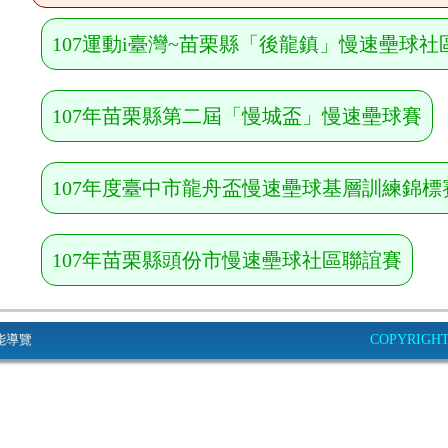
107運動i臺灣~苗栗縣「後龍鎮」慢速壘球社
107年苗栗縣第二屆「慢城盃」慢速壘球賽
107年度臺中市龍舟盃慢速壘球基層訓練錦標
107年苗栗縣頭份市慢速壘球社區聯誼賽
能導覽
COPYRIGHT© 2