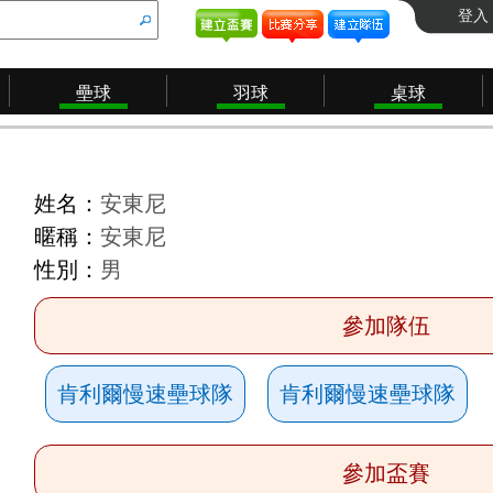
登入
壘球
羽球
桌球
姓名：
安東尼
暱稱：
安東尼
性別：
男
參加隊伍
肯利爾慢速壘球隊
肯利爾慢速壘球隊
參加盃賽