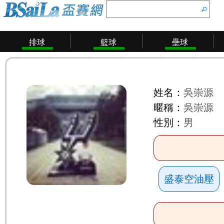
排球
籃球
壘球
姓名：
吳崇源
暱稱：
吳崇源
性別：
男
盛泰空油壓