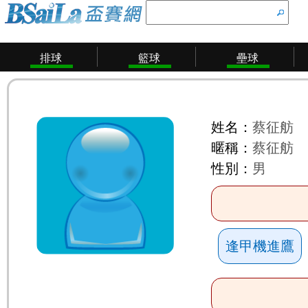
排球
籃球
壘球
姓名：
蔡征舫
暱稱：
蔡征舫
性別：
男
逢甲機進鷹