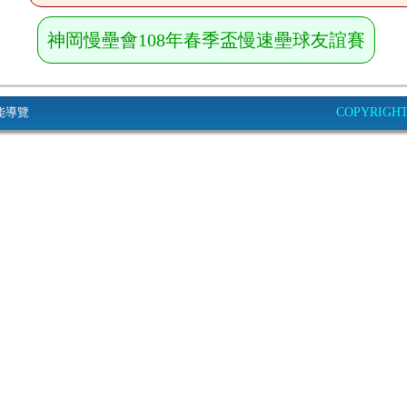
神岡慢壘會108年春季盃慢速壘球友誼賽
能導覽
COPYRIGHT© 2