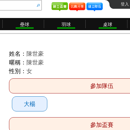
登入
壘球
羽球
桌球
姓名：
陳世豪
暱稱：
陳世豪
性別：
女
參加隊伍
大楊
參加盃賽