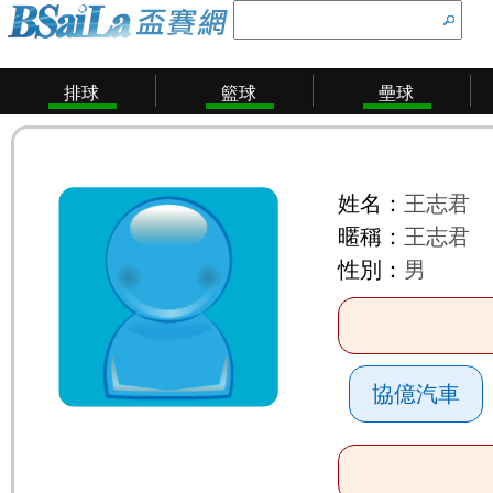
排球
籃球
壘球
姓名：
王志君
暱稱：
王志君
性別：
男
協億汽車