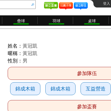
登入
壘球
羽球
桌球
姓名：
黃冠凱
暱稱：
黃冠凱
性別：
男
參加隊伍
錦成木箱
錦成木箱
互益營造
參加盃賽