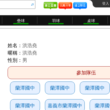
登入
壘球
羽球
桌球
姓名：
洪浩堯
暱稱：
洪浩堯
性別：
男
參加隊伍
蘭潭國中
蘭潭國中
蘭潭國中
蘭潭國中
嘉義市蘭潭國中
蘭潭國