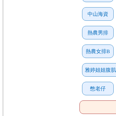
中山海資
熱農男排
熱農女排B
雅婷姐姐腹肌
憋老仔