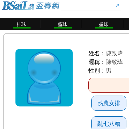
排球
籃球
壘球
姓名：
陳致瑋
暱稱：
陳致瑋
性別：
男
熱農女排
亂七八糟