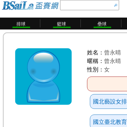
排球
籃球
壘球
姓名：
曾永晴
暱稱：
曾永晴
性別：
女
國北藝設女排
國立臺北教育