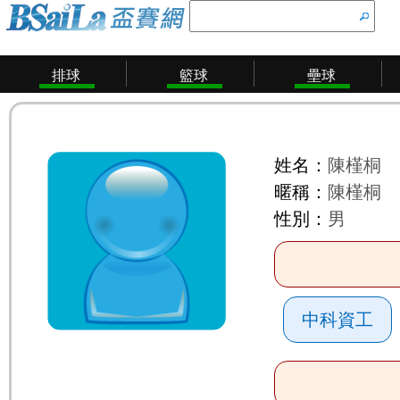
排球
籃球
壘球
姓名：
陳槿桐
暱稱：
陳槿桐
性別：
男
中科資工