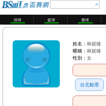
排球
籃球
壘球
姓名：
林妮臻
暱稱：
林妮臻
性別：
女
台北鯨滑