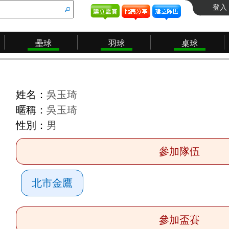
登入
壘球
羽球
桌球
姓名：
吳玉琦
暱稱：
吳玉琦
性別：
男
參加隊伍
北市金鷹
參加盃賽