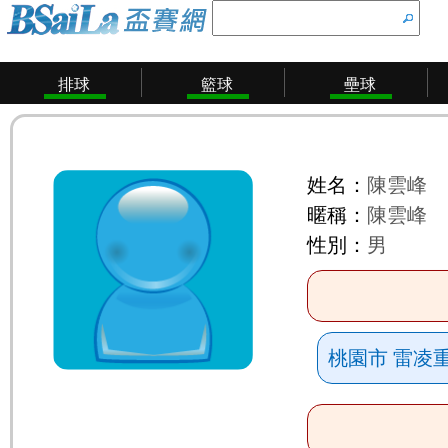
排球
籃球
壘球
姓名：
陳雲峰
暱稱：
陳雲峰
性別：
男
桃園市 雷凌