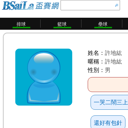
排球
籃球
壘球
姓名：
許地紘
暱稱：
許地紘
性別：
男
一哭二鬧三上
還好有包針