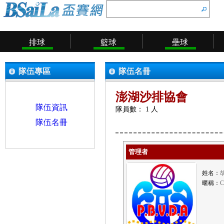
排球
籃球
壘球
隊伍專區
隊伍名冊
澎湖沙排協會
隊伍資訊
隊員數： 1 人
隊伍名冊
管理者
姓名：
暱稱：
C