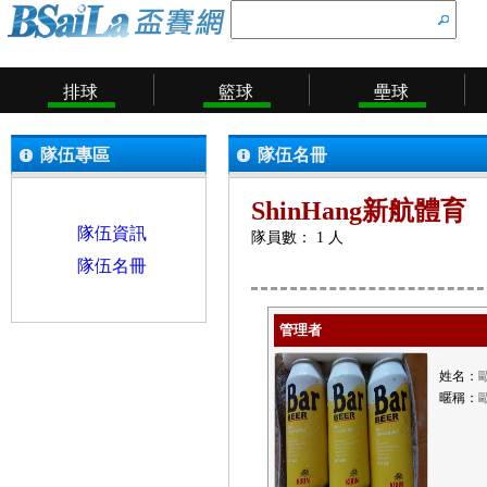
排球
籃球
壘球
隊伍專區
隊伍名冊
ShinHang新航體育
隊伍資訊
隊員數： 1 人
隊伍名冊
管理者
姓名：
暱稱：