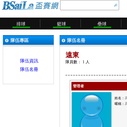
排球
籃球
壘球
隊伍專區
隊伍名冊
遠東
隊伍資訊
隊員數： 1 人
隊伍名冊
管理者
姓名：
暱稱：