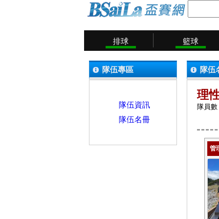
排球
籃球
隊伍專區
隊伍
理
隊伍資訊
隊員數：
隊伍名冊
管