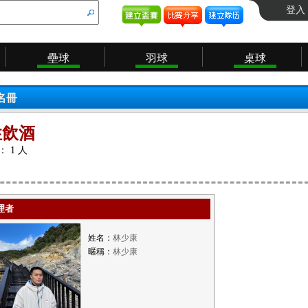
登入
壘球
羽球
桌球
名冊
性飲酒
 1 人
理者
姓名：
林少康
暱稱：
林少康