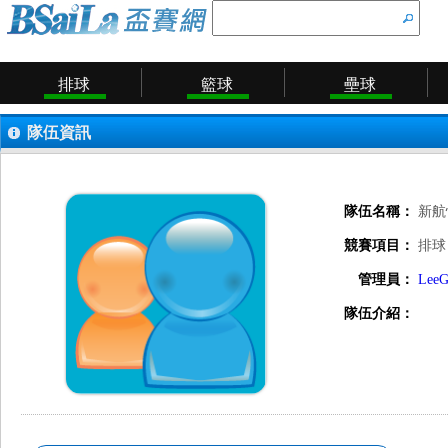
排球
籃球
壘球
隊伍資訊
隊伍名稱：
新航
競賽項目：
排球
管理員：
LeeG
隊伍介紹：