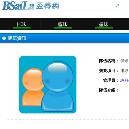
排球
籃球
壘球
隊伍資訊
隊伍名稱：
傑米
競賽項目：
排球
管理員：
許冠
隊伍介紹：