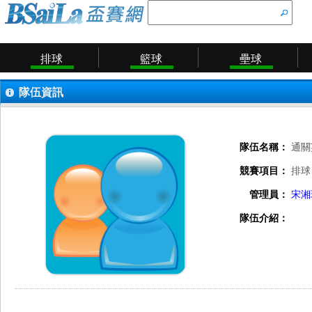
排球
籃球
壘球
隊伍資訊
隊伍名稱：
通關
競賽項目：
排球
管理員：
宋湘
隊伍介紹：