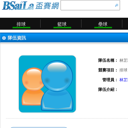
排球
籃球
壘球
隊伍資訊
隊伍名稱：
林芷
競賽項目：
排球
管理員：
林芷
隊伍介紹：