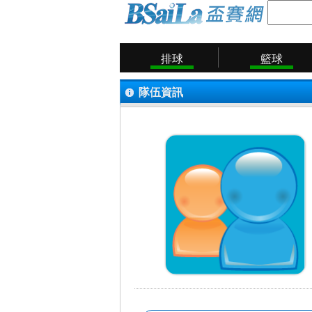
排球
籃球
隊伍資訊