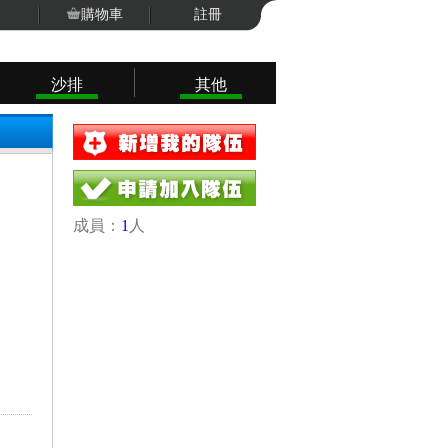
購物車
註冊
沙排
其他
成員：
1
人