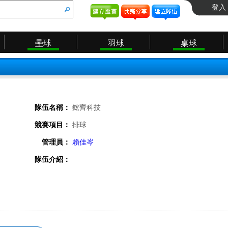
登入
壘球
羽球
桌球
隊伍名稱：
鋐齊科技
競賽項目：
排球
管理員：
賴佳岑
隊伍介紹：