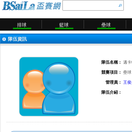
排球
籃球
壘球
隊伍資訊
隊伍名稱：
邁卡
競賽項目：
壘球
管理員：
王俊
隊伍介紹：