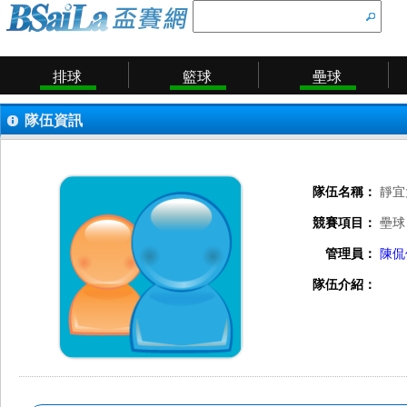
排球
籃球
壘球
隊伍資訊
隊伍名稱：
靜宜
競賽項目：
壘球
管理員：
陳侃
隊伍介紹：