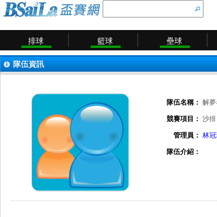
排球
籃球
壘球
隊伍資訊
隊伍名稱：
解夢
競賽項目：
沙排
管理員：
林冠
隊伍介紹：