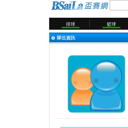
排球
籃球
隊伍資訊