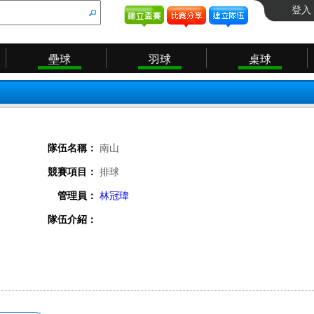
登入
壘球
羽球
桌球
隊伍名稱：
南山
競賽項目：
排球
管理員：
林冠瑋
隊伍介紹：