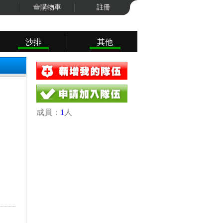
購物車
註冊
沙排
其他
成員：
1
人