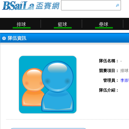
排球
籃球
壘球
隊伍資訊
隊伍名稱：
-
競賽項目：
排球
管理員：
李崇
隊伍介紹：